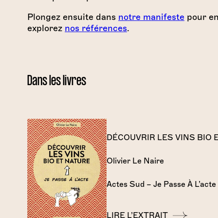
Plongez ensuite dans
notre manifeste
pour en 
explorez
nos références
.
Dans les livres
DÉCOUVRIR LES VINS BIO 
Olivier Le Naire
Actes Sud – Je Passe À L’act
LIRE L’EXTRAIT